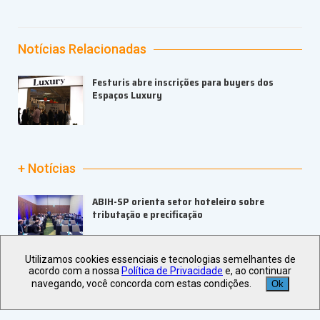
Notícias Relacionadas
Festuris abre inscrições para buyers dos
Espaços Luxury
+ Notícias
ABIH-SP orienta setor hoteleiro sobre
tributação e precificação
Utilizamos cookies essenciais e tecnologias semelhantes de
ABIH-SP promove 6º Encontro de Negócios do
acordo com a nossa
Política de Privacidade
e, ao continuar
Portal do Hoteleiro no Guarujá
navegando, você concorda com estas condições.
Ok