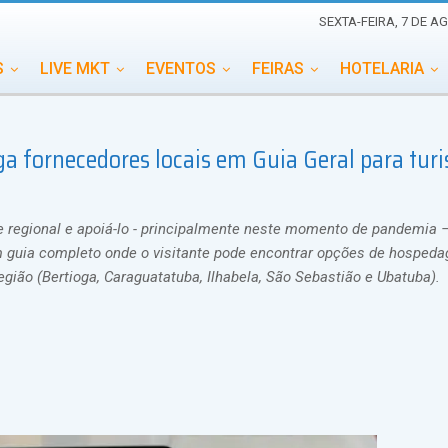
SEXTA-FEIRA, 7 DE A
S
LIVE MKT
EVENTOS
FEIRAS
HOTELARIA
EDUCAÇÃO
ESG
ESPECIAIS
EVENTOS MEGA
lga fornecedores locais em Guia Geral para turi
TERNACIONAL
MEMORIAL DE EVENTOS
PERSONALID
e regional e apoiá-lo - principalmente neste momento de pandemia 
 um guia completo onde o visitante pode encontrar opções de hosped
gião (Bertioga, Caraguatatuba, Ilhabela, São Sebastião e Ubatuba).