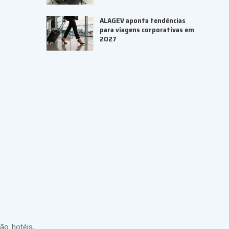
ALAGEV aponta tendências
para viagens corporativas em
2027
ão hotéis,