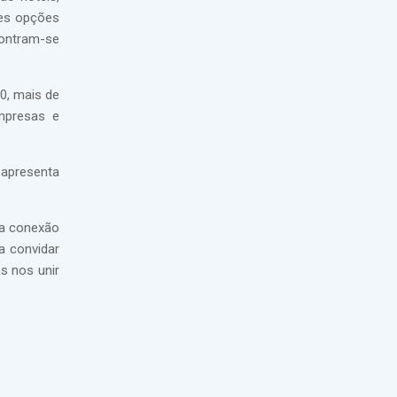
res opções
contram-se
0, mais de
empresas e
 apresenta
ma conexão
a convidar
s nos unir