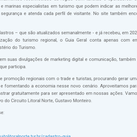
es e marinas especialistas em turismo que podem indicar as melho
a segurança e atenda cada perfil de visitante. No site também en
dastros – que são atualizados semanalmente - e já recebeu, em 202
alização do turismo regional, o Guia Geral conta apenas com 
stério do Turismo.
s em suas divulgações de marketing digital e comunicação, também
ue participa.
e promoção regionais com o trade e turistas, procurando gerar u
s e fomentando a economia nesse novo cenário. Aproveitamos par
adastrar gratuitamente para ser apresentado em nossas ações. Vamo
 do Circuito Litoral Norte, Gustavo Monteiro.
se:
cuitolitoralnorte.tur.br/cadastro-guia