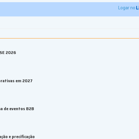
Logar no
ESE 2026
orativas em 2027
ma de eventos B2B
ção e precificação