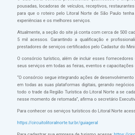
pousadas, locadoras de veículos, receptivos, restaurant
para que o roteiro pelo Litoral Norte de São Paulo tenh
experiências e os melhores serviços.
Atualmente, a seção do site já conta com cerca de 500 ca
5 mil acessos. Garantindo a qualificação e profission
prestadores de serviços certificados pelo Cadastur do Mini
O consórcio turístico, além de incluir esses fornecedore
seus serviços em todas as feiras, eventos e capacitações q
“O consórcio segue integrando ações de desenvolvimento 
em todas as suas plataformas digitais, gerando negócio
todo o trade da Região Turística do Litoral Norte a se c
nesse momento de retomada”, afirma o secretário Executivo
Para conhecer os serviços turísticos do Litoral Norte aces
https://circuitolitoralnorte.tur.br/guiageral
Para cadastrar sua empresa de turismo acesse:
https://cir