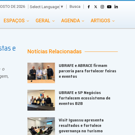
Busca
GOSTO DE 2026
Select Language
▼
ESPAÇOS
GERAL
AGENDA
ARTIGOS
GASTRONOMIA
GRUPO CONECTA EVENTOS
stas e
ADE
PORTAL EVENTOS TV
TRANSPORTES
Notícias Relacionadas
TURISMO
VAI E VEM
UBRAFE e ABRACE firmam
– o
parceria para fortalecer feiras
e eventos
agem,
UBRAFE e SP Negócios
fortalecem ecossistema de
eventos B2B
Visit Iguassu apresenta
resultados e fortalece
governança no turismo