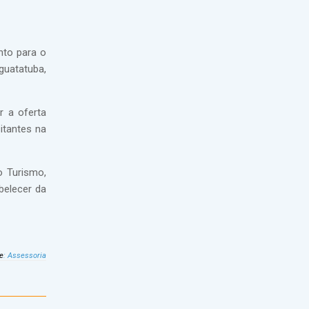
nto para o
guatatuba,
r a oferta
itantes na
o Turismo,
abelecer da
e
:
Assessoria