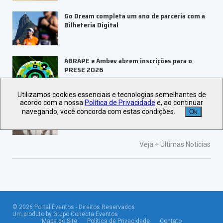
Go Dream completa um ano de parceria com a
Bilheteria Digital
ABRAPE e Ambev abrem inscrições para o
PRESE 2026
Utilizamos cookies essenciais e tecnologias semelhantes de
acordo com a nossa
Política de Privacidade
e, ao continuar
ALAGEV aponta tendências para viagens
navegando, você concorda com estas condições.
Ok
corporativas em 2027
Veja +
Últimas Notícias
©
2026
Portal Eventos - Direitos Reservados
Um produto by Grupo Conecta Eventos
Mapa do Site
Política de Privacidade
Contato