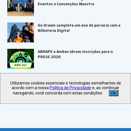
Eventos e Convenções Maestra
Go Dream completa um ano de parceria com a
Bilheteria Digital
ABRAPE e Ambev abrem inscrições para o
PRESE 2026
ALAGEV aponta tendências para viagens
corporativas em 2027
Utilizamos cookies essenciais e tecnologias semelhantes de
acordo com a nossa
Política de Privacidade
e, ao continuar
navegando, você concorda com estas condições.
Ok
Veja +
Últimas Notícias