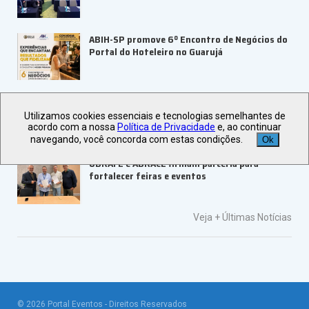
ABIH-SP promove 6º Encontro de Negócios do
Portal do Hoteleiro no Guarujá
LAMEC 2026 abre inscrições com keynote
internacional
Utilizamos cookies essenciais e tecnologias semelhantes de
acordo com a nossa
Política de Privacidade
e, ao continuar
navegando, você concorda com estas condições.
Ok
UBRAFE e ABRACE firmam parceria para
fortalecer feiras e eventos
Veja +
Últimas Notícias
©
2026
Portal Eventos - Direitos Reservados