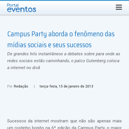
QUARTA-FEIRA, 5 DE AGOSTO DE 2026
Select Language
▼
Busca
Campus Party aborda o fenômeno das
mídias sociais e seus sucessos
De grandes hits instantâneos a debates sobre para onde as
redes sociais estão caminhando, o palco Gutenberg coloca
a internet no divã
Por
Redação
terça-feira, 15 de janeiro de 2013
Sucessos da internet mostram que não são apenas mais
um rostinho bonito na 6ª edição da Campus Party, o maior