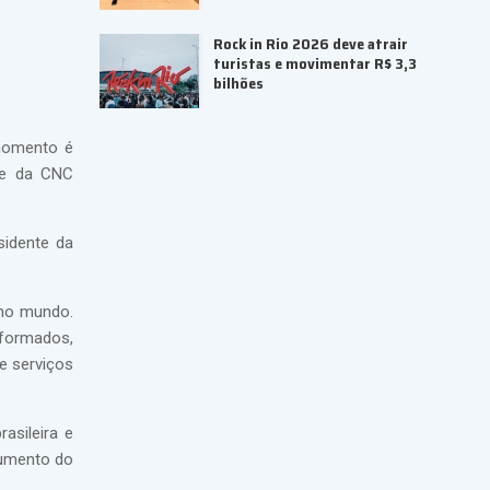
Rock in Rio 2026 deve atrair
turistas e movimentar R$ 3,3
bilhões
 momento é
ede da CNC
sidente da
 no mundo.
formados,
e serviços
asileira e
aumento do