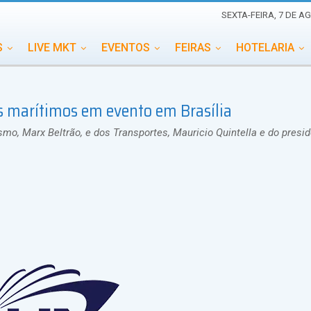
SEXTA-FEIRA, 7 DE A
S
LIVE MKT
EVENTOS
FEIRAS
HOTELARIA
EDUCAÇÃO
ESG
ESPECIAIS
EVENTOS MEGA
ros marítimos em evento em Brasília
TERNACIONAL
MEMORIAL DE EVENTOS
PERSONALID
mo, Marx Beltrão, e dos Transportes, Mauricio Quintella e do presi