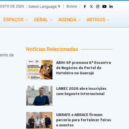
Busca
GOSTO DE 2026
Select Language
▼
ESPAÇOS
GERAL
AGENDA
ARTIGOS
GASTRONOMIA
GRUPO CONECTA EVENTOS
ADE
PORTAL EVENTOS TV
TRANSPORTES
Notícias Relacionadas
dente da
TURISMO
VAI E VEM
ABIH-SP promove 6º Encontro
de Negócios do Portal do
Hoteleiro no Guarujá
LAMEC 2026 abre inscrições
com keynote internacional
UBRAFE e ABRACE firmam
parceria para fortalecer feiras
e eventos