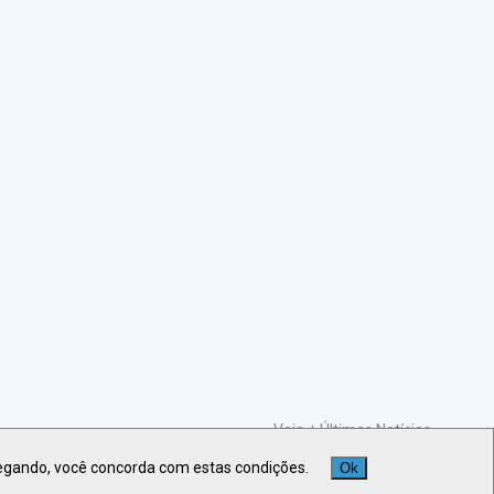
Veja +
Últimas Notícias
egando, você concorda com estas condições.
Ok