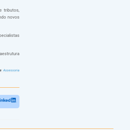
 tributos,
ando novos
ecialistas
aestrutura
e
:
Assessoria