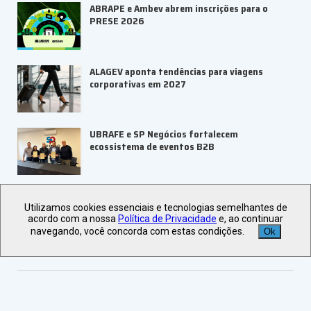
ABRAPE e Ambev abrem inscrições para o
PRESE 2026
ALAGEV aponta tendências para viagens
corporativas em 2027
UBRAFE e SP Negócios fortalecem
ecossistema de eventos B2B
ABIH-SP orienta setor hoteleiro sobre
tributação e precificação
Utilizamos cookies essenciais e tecnologias semelhantes de
acordo com a nossa
Política de Privacidade
e, ao continuar
navegando, você concorda com estas condições.
Ok
Veja +
Últimas Notícias