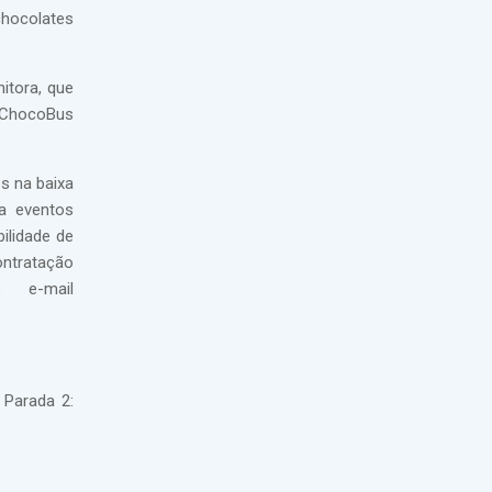
chocolates
itora, que
o ChocoBus
s na baixa
a eventos
ilidade de
ontratação
 e-mail
 Parada 2: