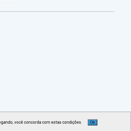
egando, você concorda com estas condições.
Ok
Veja +
Últimas Notícias