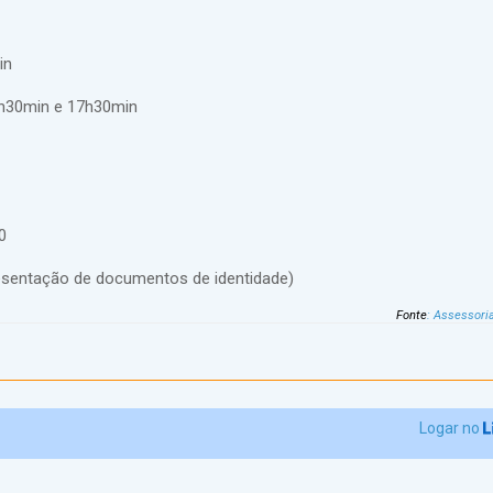
in
15h30min e 17h30min
0
esentação de documentos de identidade)
Fonte
:
Assessori
Logar no