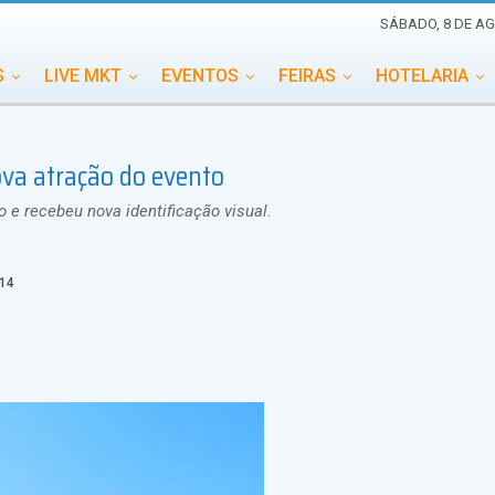
SÁBADO, 8 DE AG
S
LIVE MKT
EVENTOS
FEIRAS
HOTELARIA
EDUCAÇÃO
ESG
ESPECIAIS
EVENTOS MEGA
va atração do evento
TERNACIONAL
MEMORIAL DE EVENTOS
PERSONALID
o e recebeu nova identificação visual.
014