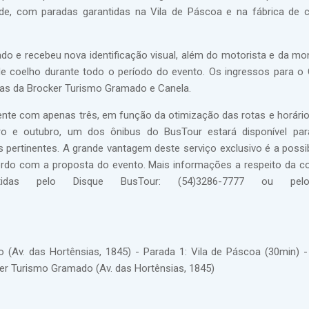
de, com paradas garantidas na Vila de Páscoa e na fábrica de 
do e recebeu nova identificação visual, além do motorista e da mon
 de coelho durante todo o período do evento. Os ingressos para 
ojas da Brocker Turismo Gramado e Canela.
nte com apenas três, em função da otimização das rotas e horário
ro e outubro, um dos ônibus do BusTour estará disponível par
s pertinentes. A grande vantagem deste serviço exclusivo é a possib
ordo com a proposta do evento. Mais informações a respeito da c
as pelo Disque BusTour: (54)3286-7777 ou pelo
(Av. das Hortênsias, 1845) - Parada 1: Vila de Páscoa (30min) -
ker Turismo Gramado (Av. das Hortênsias, 1845)