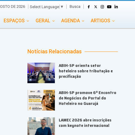
Busca
OSTO DE 2026
Select Language
▼
ESPAÇOS
GERAL
AGENDA
ARTIGOS
GASTRONOMIA
GRUPO CONECTA EVENTOS
ADE
PORTAL EVENTOS TV
TRANSPORTES
Notícias Relacionadas
TURISMO
VAI E VEM
ABIH-SP orienta setor
hoteleiro sobre tributação e
precificação
ABIH-SP promove 6º Encontro
de Negócios do Portal do
Hoteleiro no Guarujá
LAMEC 2026 abre inscrições
com keynote internacional