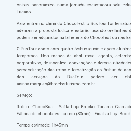
ônibus panorâmico, numa jornada encantadora pela cida
Lugano.
Para entrar no clima do Chocofest, o BusTour foi tematiza
aderiram a proposta lúdica e estarão usando orelhinhas
podem ser adquiridos na bilheteria do Chocofest ou nas l
O BusTour conta com quatro ônibus iguais e opera atualme
temporada. Nos meses de abril, maio, agosto, setemb
corporativos, de incentivo, convenções e demais atividade
personalização das rotas e tematização do ônibus de ac
dos serviços do BusTour podem ser obtid
aninha.marques@brockerturismo.com.br.
Serviço:
Roteiro ChocoBus: - Saída Loja Brocker Turismo Gramado 
Fábrica de chocolates Lugano (30min) - Finaliza Loja Broc
Tempo estimado: 1h45min