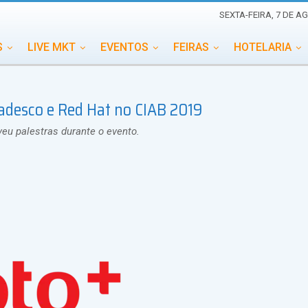
SEXTA-FEIRA, 7 DE A
S
LIVE MKT
EVENTOS
FEIRAS
HOTELARIA
EDUCAÇÃO
ESG
ESPECIAIS
EVENTOS MEGA
radesco e Red Hat no CIAB 2019
TERNACIONAL
MEMORIAL DE EVENTOS
PERSONALID
eu palestras durante o evento.