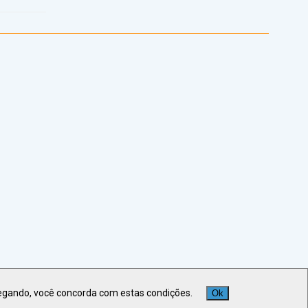
egando, você concorda com estas condições.
Ok
Veja +
Últimas Notícias