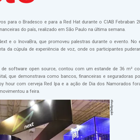
ivos para o Bradesco e para a Red Hat durante o CIAB Febraban 2
inanceiras do país, realizado em São Paulo na última semana.
xt e o InovaBra, que promoveu palestras durante o evento. No
ta da cúpula de experiência de voz, onde os participantes pudera
ões de software open source, contou com um estande de 36 m² 
ital, que demonstrava como bancos, financeiras e seguradoras p
ppy hour com cerveja Red Ipa e a ação de Dia dos Namorados fo
movimentou a feira.