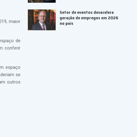
Setor de eventos desacelera
geração de empregos em 2026
019, maior
no país
 espaço de
m conferir
com espaço
oderiam se
ram outros