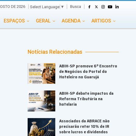
Busca
GOSTO DE 2026
Select Language
▼
ESPAÇOS
GERAL
AGENDA
ARTIGOS
GASTRONOMIA
GRUPO CONECTA EVENTOS
ADE
PORTAL EVENTOS TV
TRANSPORTES
Notícias Relacionadas
TURISMO
VAI E VEM
ABIH-SP promove 6º Encontro
de Negócios do Portal do
Hoteleiro no Guarujá
ABIH-SP debate impactos da
Reforma Tributária na
hotelaria
Associados da ABRACE não
precisarão reter 10% de IR
sobre lucros e dividendos