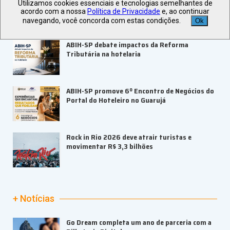
Utilizamos cookies essenciais e tecnologias semelhantes de
empregos em 2026 no país
acordo com a nossa
Política de Privacidade
e, ao continuar
navegando, você concorda com estas condições.
Ok
ABIH-SP debate impactos da Reforma
Tributária na hotelaria
ABIH-SP promove 6º Encontro de Negócios do
Portal do Hoteleiro no Guarujá
Rock in Rio 2026 deve atrair turistas e
movimentar R$ 3,3 bilhões
+ Notícias
Go Dream completa um ano de parceria com a