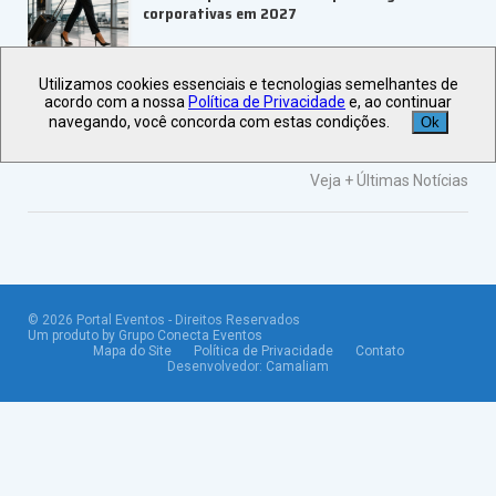
corporativas em 2027
Utilizamos cookies essenciais e tecnologias semelhantes de
UBRAFE e SP Negócios fortalecem
acordo com a nossa
Política de Privacidade
e, ao continuar
ecossistema de eventos B2B
navegando, você concorda com estas condições.
Ok
Veja +
Últimas Notícias
©
2026
Portal Eventos - Direitos Reservados
Um produto by Grupo Conecta Eventos
Mapa do Site
Política de Privacidade
Contato
Desenvolvedor:
Camaliam