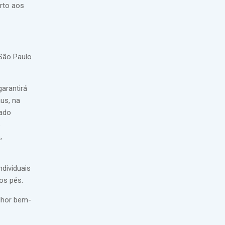
orto aos
 São Paulo
garantirá
aus, na
çado
,
dividuais
os pés.
lhor bem-