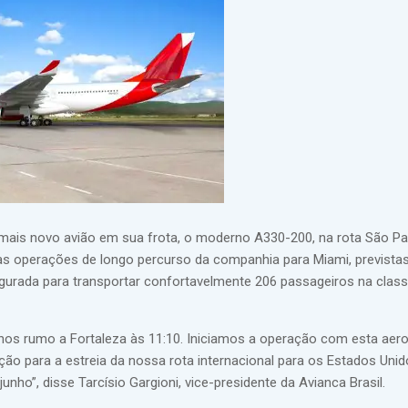
o mais novo avião em sua frota, o moderno A330-200, na rota São Pa
 as operações de longo percurso da companhia para Miami, prevista
igurada para transportar confortavelmente 206 passageiros na clas
ulhos rumo a Fortaleza às 11:10. Iniciamos a operação com esta aer
ção para a estreia da nossa rota internacional para os Estados Unid
unho”, disse Tarcísio Gargioni, vice-presidente da Avianca Brasil.