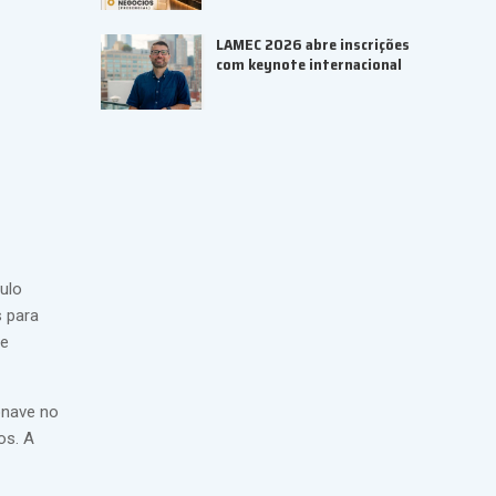
LAMEC 2026 abre inscrições
com keynote internacional
ulo
s para
se
onave no
os. A