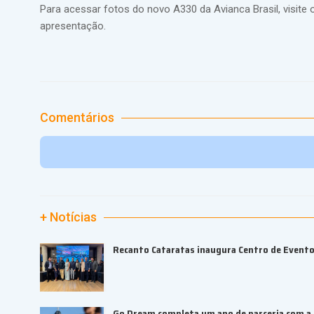
Para acessar fotos do novo A330 da Avianca Brasil, visite o 
apresentação.
Comentários
+ Notícias
Recanto Cataratas inaugura Centro de Event
Go Dream completa um ano de parceria com a B