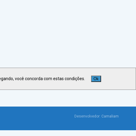
Veja +
Últimas Notícias
egando, você concorda com estas condições.
Ok
Desenvolvedor:
Camaliam