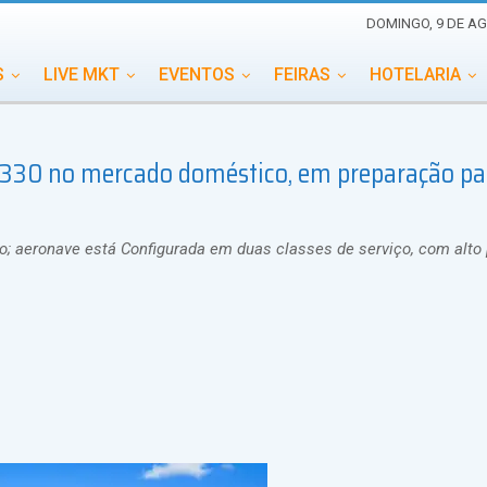
DOMINGO, 9 DE AG
S
LIVE MKT
EVENTOS
FEIRAS
HOTELARIA
EDUCAÇÃO
ESG
ESPECIAIS
EVENTOS MEGA
 A330 no mercado doméstico, em preparação pa
TERNACIONAL
MEMORIAL DE EVENTOS
PERSONALID
; aeronave está Configurada em duas classes de serviço, com alto