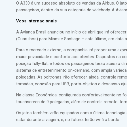
O A330 é um sucesso absoluto de vendas da Airbus. O jato 
passageiros, dentro da sua categoria de widebody. A Avia
Voos internacionais
A Avianca Brasil anunciou no início de abril que irá oferece
(Guarulhos) para Miami e Santiago – este último, em data ai
Para o mercado externo, a companhia irá propor uma experiê
maior privacidade e conforto aos clientes. Dispostos na co
posição fully-flat, e todos os passageiros terão acesso di
sistema de entretenimento on-demand, com ampla variedade 
polegadas. As poltronas irão oferecer, ainda, controle remo
tomadas, conexão para USB, porta-objetos e descanso ajus
Na classe Econômica, configurada confortavelmente no for
touchscreen de 9 polegadas, além de controle remoto, tom
Os jatos também virão equipados com a última tecnologia
estar durante a viagem, e, no futuro, terão wi-fi a bordo.