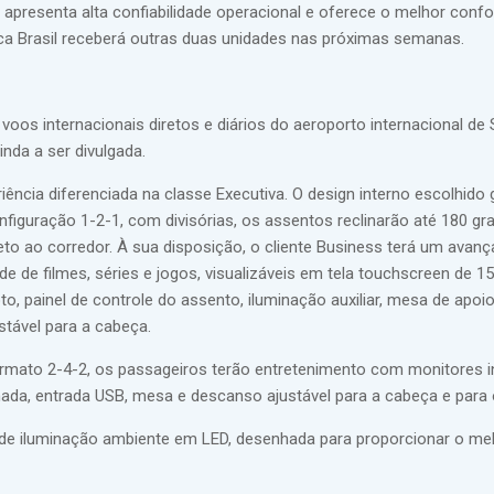
apresenta alta confiabilidade operacional e oferece o melhor conf
nca Brasil receberá outras duas unidades nas próximas semanas.
r voos internacionais diretos e diários do aeroporto internacional de
nda a ser divulgada.
ncia diferenciada na classe Executiva. O design interno escolhido 
nfiguração 1-2-1, com divisórias, os assentos reclinarão até 180 gr
reto ao corredor. À sua disposição, o cliente Business terá um avan
de filmes, séries e jogos, visualizáveis em tela touchscreen de 15
to, painel de controle do assento, iluminação auxiliar, mesa de apoio
tável para a cabeça.
mato 2-4-2, os passageiros terão entretenimento com monitores in
ada, entrada USB, mesa e descanso ajustável para a cabeça e para 
 de iluminação ambiente em LED, desenhada para proporcionar o me