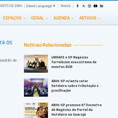
Busca
OSTO DE 2026
Select Language
▼
ESPAÇOS
GERAL
AGENDA
ARTIGOS
GASTRONOMIA
GRUPO CONECTA EVENTOS
ra os
ADE
PORTAL EVENTOS TV
TRANSPORTES
Notícias Relacionadas
TURISMO
VAI E VEM
UBRAFE e SP Negócios
 padrão de
fortalecem ecossistema de
eventos B2B
ABIH-SP orienta setor
hoteleiro sobre tributação e
precificação
ABIH-SP promove 6º Encontro
de Negócios do Portal do
Hoteleiro no Guarujá