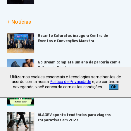
+ Notícias
Recanto Cataratas inaugura Centro de
Eventos e Convenções Maestra
Go Dream completa um ano de parceria com a
Bilheteria Digital
Utilizamos cookies essenciais e tecnologias semelhantes de
acordo com a nossa
Política de Privacidade
e, ao continuar
navegando, você concorda com estas condições.
Ok
ABRAPE e Ambev abrem inscrições para o
PRESE 2026
ALAGEV aponta tendências para viagens
corporativas em 2027