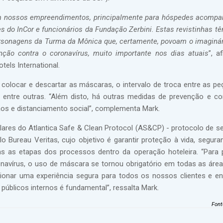
s em nossos empreendimentos, principalmente para hóspedes acomp
es do InCor e funcionários da Fundação Zerbini. Estas revistinhas t
ersonagens da Turma da Mônica que, certamente, povoam o imaginário
ão contra o coronavírus, muito importante nos dias atuais
”, a
tels International.
 colocar e descartar as máscaras, o intervalo de troca entre as p
entre outras. “Além disto, há outras medidas de prevenção e co
os e distanciamento social”, complementa Mark.
ilares do Atlantica Safe & Clean Protocol (AS&CP) - protocolo de s
lo Bureau Veritas, cujo objetivo é garantir proteção à vida, segur
 as etapas dos processos dentro da operação hoteleira. “Para 
navírus, o uso de máscara se tornou obrigatório em todas as ár
onar uma experiência segura para todos os nossos clientes e 
úblicos internos é fundamental”, ressalta Mark.
Font