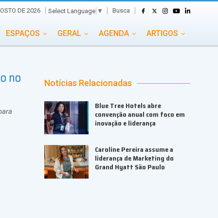
Busca
GOSTO DE 2026
Select Language
▼
ESPAÇOS
GERAL
AGENDA
ARTIGOS
GASTRONOMIA
GRUPO CONECTA EVENTOS
co no
ADE
PORTAL EVENTOS TV
TRANSPORTES
Notícias Relacionadas
TURISMO
VAI E VEM
Blue Tree Hotels abre
para
convenção anual com foco em
inovação e liderança
Caroline Pereira assume a
liderança de Marketing do
Grand Hyatt São Paulo