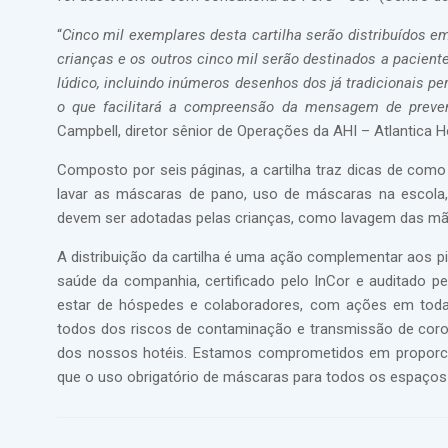
“
Cinco mil exemplares desta cartilha serão distribuído
crianças e os outros cinco mil serão destinados a pacient
lúdico, incluindo inúmeros desenhos dos já tradicionais p
o que facilitará a compreensão da mensagem de prevenç
Campbell, diretor sênior de Operações da AHI – Atlantica Ho
Composto por seis páginas, a cartilha traz dicas de como
lavar as máscaras de pano, uso de máscaras na escola, 
devem ser adotadas pelas crianças, como lavagem das mã
A distribuição da cartilha é uma ação complementar aos p
saúde da companhia, certificado pelo InCor e auditado pe
estar de hóspedes e colaboradores, com ações em todas
todos dos riscos de contaminação e transmissão de coro
dos nossos hotéis. Estamos comprometidos em proporci
que o uso obrigatório de máscaras para todos os espaços p