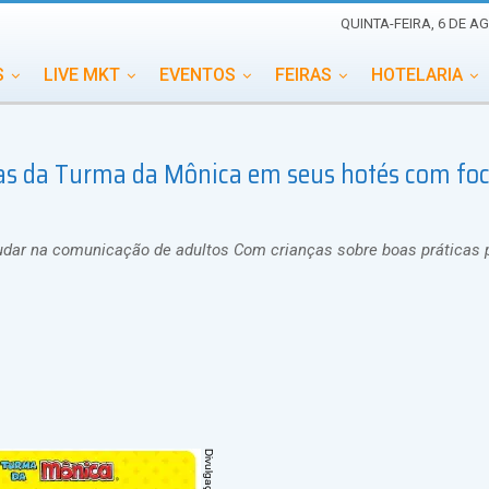
QUINTA-FEIRA, 6 DE A
S
LIVE MKT
EVENTOS
FEIRAS
HOTELARIA
EDUCAÇÃO
ESG
ESPECIAIS
EVENTOS MEGA
ilhas da Turma da Mônica em seus hotés com fo
TERNACIONAL
MEMORIAL DE EVENTOS
PERSONALID
udar na comunicação de adultos Com crianças sobre boas práticas 