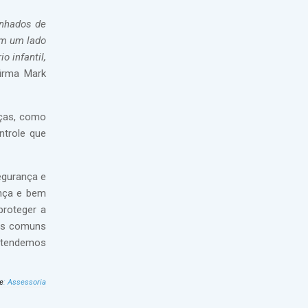
anhados de
êm um lado
 infantil,
firma Mark
eças, como
ntrole que
egurança e
ança e bem
proteger a
eas comuns
entendemos
e
:
Assessoria