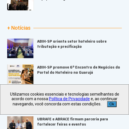
+ Notícias
ABIH-SP orienta setor hoteleiro sobre
tributação e precificação
ABIH-SP promove 6º Encontro de Negócios do
Portal do Hoteleiro no Guarujá
LAMEC 2026 abre inscrições com keynote
Utilizamos cookies essenciais e tecnologias semelhantes de
internacional
acordo com a nossa
Política de Privacidade
e, ao continuar
navegando, você concorda com estas condições.
Ok
UBRAFE e ABRACE firmam parceria para
fortalecer feiras e eventos