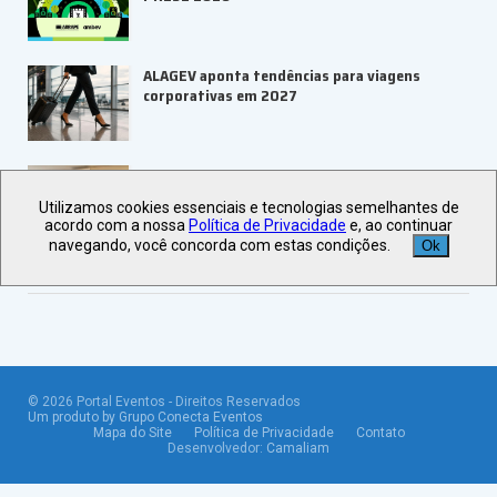
ALAGEV aponta tendências para viagens
corporativas em 2027
UBRAFE e SP Negócios fortalecem
ecossistema de eventos B2B
Utilizamos cookies essenciais e tecnologias semelhantes de
acordo com a nossa
Política de Privacidade
e, ao continuar
navegando, você concorda com estas condições.
Ok
Veja +
Últimas Notícias
©
2026
Portal Eventos - Direitos Reservados
Um produto by Grupo Conecta Eventos
Mapa do Site
Política de Privacidade
Contato
Desenvolvedor:
Camaliam