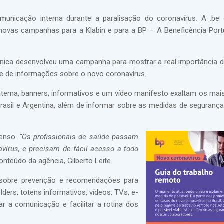
unicação interna durante a paralisação do coronavírus. A .be
 novas campanhas para a Klabin e para a BP – A Beneficência Por
nica desenvolveu uma campanha para mostrar a real importância d
e de informações sobre o novo coronavírus.
nterna, banners, informativos e um vídeo manifesto exaltam os mais
asil e Argentina, além de informar sobre as medidas de seguranç
enso.
“Os profissionais de saúde passam
vírus, e precisam de fácil acesso a todo
onteúdo da agência, Gilberto Leite.
 sobre prevenção e recomendações para
ders, totens informativos, vídeos, TVs, e-
zar a comunicação e facilitar a rotina dos