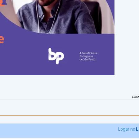
Fon
Logar no