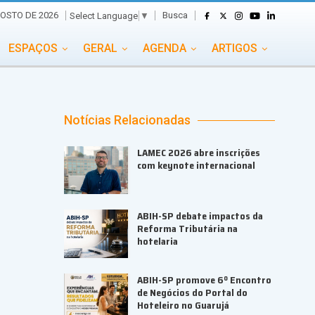
Busca
GOSTO DE 2026
Select Language
▼
ESPAÇOS
GERAL
AGENDA
ARTIGOS
GASTRONOMIA
GRUPO CONECTA EVENTOS
ADE
PORTAL EVENTOS TV
TRANSPORTES
Notícias Relacionadas
TURISMO
VAI E VEM
LAMEC 2026 abre inscrições
com keynote internacional
ABIH-SP debate impactos da
Reforma Tributária na
hotelaria
ABIH-SP promove 6º Encontro
de Negócios do Portal do
Hoteleiro no Guarujá