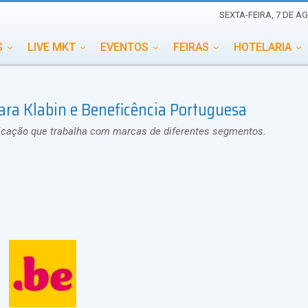
SEXTA-FEIRA, 7 DE A
S
LIVE MKT
EVENTOS
FEIRAS
HOTELARIA
EDUCAÇÃO
ESG
ESPECIAIS
EVENTOS MEGA
ra Klabin e Beneficência Portuguesa
TERNACIONAL
MEMORIAL DE EVENTOS
PERSONALID
icação que trabalha com marcas de diferentes segmentos.