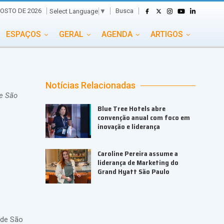
Busca
GOSTO DE 2026
Select Language
▼
ESPAÇOS
GERAL
AGENDA
ARTIGOS
GASTRONOMIA
GRUPO CONECTA EVENTOS
ADE
PORTAL EVENTOS TV
TRANSPORTES
Notícias Relacionadas
de São
TURISMO
VAI E VEM
Blue Tree Hotels abre
convenção anual com foco em
inovação e liderança
Caroline Pereira assume a
liderança de Marketing do
Grand Hyatt São Paulo
 de São