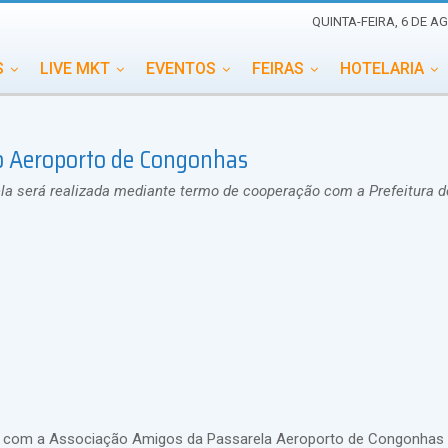
QUINTA-FEIRA, 6 DE A
S
LIVE MKT
EVENTOS
FEIRAS
HOTELARIA
EDUCAÇÃO
ESG
ESPECIAIS
EVENTOS MEGA
do Aeroporto de Congonhas
TERNACIONAL
MEMORIAL DE EVENTOS
PERSONALID
ela será realizada mediante termo de cooperação com a Prefeitura 
o com a Associação Amigos da Passarela Aeroporto de Congonhas