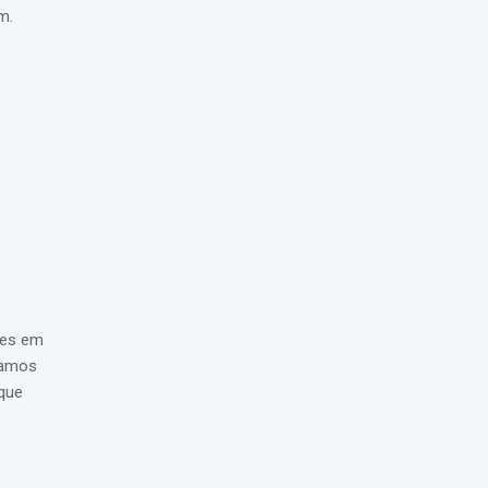
m.
zes em
Vamos
que