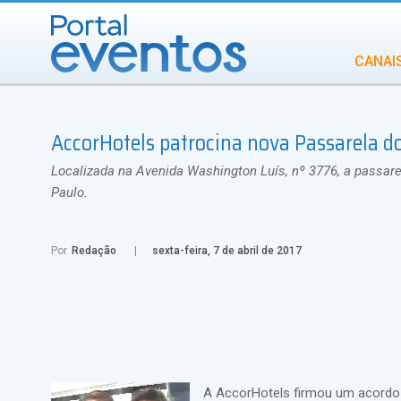
CANAI
Diversidade
AccorHotels patrocina nova Passarela 
INCENTIVOS
IN
Localizada na Avenida Washington Luís, nº 3776, a passar
Paulo.
Por
Redação
sexta-feira, 7 de abril de 2017
A AccorHotels firmou um acord