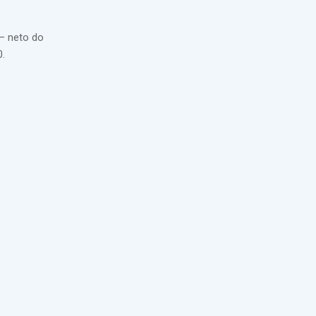
 – neto do
0.