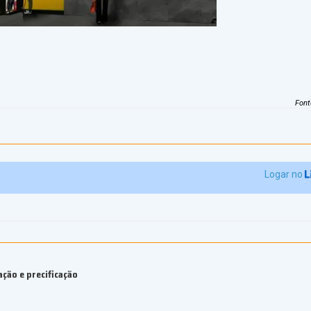
Font
Logar no
ção e precificação