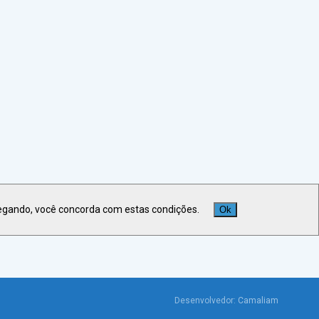
egando, você concorda com estas condições.
Ok
Veja +
Últimas Notícias
Desenvolvedor:
Camaliam