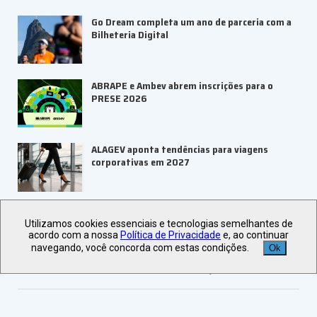
Go Dream completa um ano de parceria com a
Bilheteria Digital
ABRAPE e Ambev abrem inscrições para o
PRESE 2026
ALAGEV aponta tendências para viagens
corporativas em 2027
UBRAFE e SP Negócios fortalecem
Utilizamos cookies essenciais e tecnologias semelhantes de
ecossistema de eventos B2B
acordo com a nossa
Política de Privacidade
e, ao continuar
navegando, você concorda com estas condições.
Ok
Veja +
Últimas Notícias