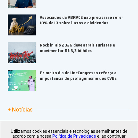
Associados da ABRACE não precisarão reter
10% de IR sobre lucros e dividendos
Rock in Rio 2026 deve atrair turistas e
movimentar R$ 3,3 bilhões
Primeiro dia de UneCongresso reforça a
importância do protagonismo dos CVBs
+ Notícias
ABRAPE e Ambev abrem inscrições para o
PRESE 2026
Utilizamos cookies essenciais e tecnologias semelhantes de
acordo com a nossa
Política de Privacidade
e, ao continuar