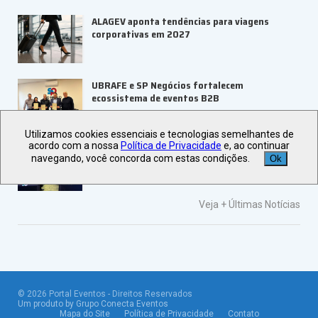
ALAGEV aponta tendências para viagens
corporativas em 2027
UBRAFE e SP Negócios fortalecem
ecossistema de eventos B2B
Utilizamos cookies essenciais e tecnologias semelhantes de
acordo com a nossa
Política de Privacidade
e, ao continuar
ABIH-SP orienta setor hoteleiro sobre
navegando, você concorda com estas condições.
Ok
tributação e precificação
Veja +
Últimas Notícias
©
2026
Portal Eventos - Direitos Reservados
Um produto by Grupo Conecta Eventos
Mapa do Site
Política de Privacidade
Contato