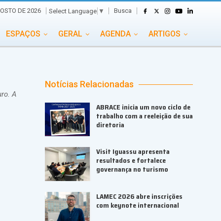
Busca
GOSTO DE 2026
Select Language
▼
ESPAÇOS
GERAL
AGENDA
ARTIGOS
GASTRONOMIA
GRUPO CONECTA EVENTOS
ADE
PORTAL EVENTOS TV
TRANSPORTES
Notícias Relacionadas
ro. A
TURISMO
VAI E VEM
ABRACE inicia um novo ciclo de
trabalho com a reeleição de sua
diretoria
Visit Iguassu apresenta
resultados e fortalece
governança no turismo
LAMEC 2026 abre inscrições
com keynote internacional