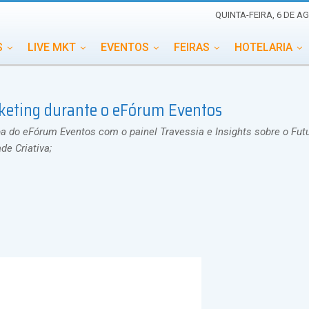
QUINTA-FEIRA, 6 DE A
S
LIVE MKT
EVENTOS
FEIRAS
HOTELARIA
EDUCAÇÃO
ESG
ESPECIAIS
EVENTOS MEGA
rketing durante o eFórum Eventos
TERNACIONAL
MEMORIAL DE EVENTOS
PERSONALID
 do eFórum Eventos com o painel Travessia e Insights sobre o Futu
de Criativa;