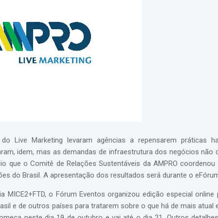
 Live Marketing levaram agências a repensarem práticas hab
aram, idem, mas as demandas de infraestrutura dos negócios não 
ário que o Comitê de Relações Sustentáveis da AMPRO coordeno
ões do Brasil. A apresentação dos resultados será durante o eFóru
ia MICE2+FTD, o Fórum Eventos organizou edição especial online 
asil e de outros países para tratarem sobre o que há de mais atual 
ça neste dia 19 de outubro e vai até o dia 21. Outros detalhes 