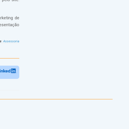
rketing de
esentação
e
:
Assessoria