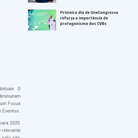
Primeiro dia de UneCongresso
reforça a importância do
protagonismo dos CVBs
ituais. O
diminuíram
u um Focus
m Eventos.
para 2020.
e relevante
pelo site: