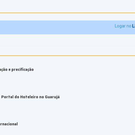
Logar no
ção e precificação
Portal do Hoteleiro no Guarujá
rnacional