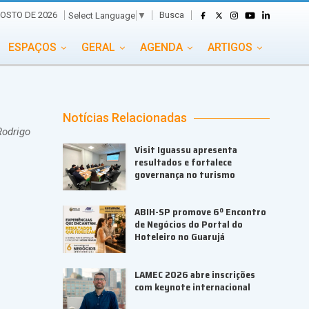
Busca
GOSTO DE 2026
Select Language
▼
ESPAÇOS
GERAL
AGENDA
ARTIGOS
GASTRONOMIA
GRUPO CONECTA EVENTOS
ADE
PORTAL EVENTOS TV
TRANSPORTES
Notícias Relacionadas
Rodrigo
TURISMO
VAI E VEM
Visit Iguassu apresenta
resultados e fortalece
governança no turismo
ABIH-SP promove 6º Encontro
de Negócios do Portal do
Hoteleiro no Guarujá
LAMEC 2026 abre inscrições
com keynote internacional