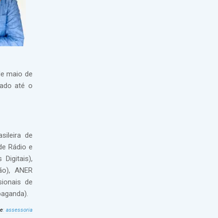
de maio de
nado até o
sileira de
de Rádio e
Digitais),
ão), ANER
sionais de
aganda).
te
:
assessoria