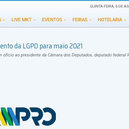
QUINTA-FEIRA, 6 DE A
S
LIVE MKT
EVENTOS
FEIRAS
HOTELARIA
EDUCAÇÃO
ESG
ESPECIAIS
EVENTOS MEGA
mento da LGPD para maio 2021
TERNACIONAL
MEMORIAL DE EVENTOS
PERSONALID
 ofício ao presidente da Câmara dos Deputados, deputado federal 