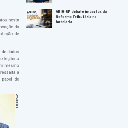
ABIH-SP debate impactos da
Reforma Tributária na
ntou nesta
hotelaria
rovação da
roteção de
o de dados
o legítimo
e um mesmo
ressalta a
 papel de