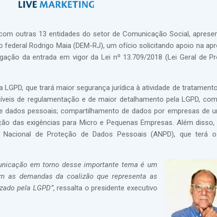
o com outras 13 entidades do setor de Comunicação Social, aprese
federal Rodrigo Maia (DEM-RJ), um ofício solicitando apoio na ap
gação da entrada em vigor da Lei nº 13.709/2018 (Lei Geral de P
 LGPD, que trará maior segurança jurídica à atividade de tratament
íveis de regulamentação e de maior detalhamento pela LGPD, com
o de dados pessoais; compartilhamento de dados por empresas d
ação das exigências para Micro e Pequenas Empresas. Além disso, 
de Nacional de Proteção de Dados Pessoais (ANPD), que terá o
omunicação em torno desse importante tema é um
com as demandas da coalizão que representa as
izado pela LGPD”
, ressalta o presidente executivo