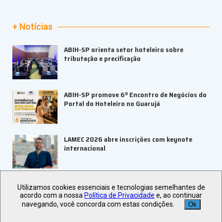
+ Notícias
ABIH-SP orienta setor hoteleiro sobre
tributação e precificação
ABIH-SP promove 6º Encontro de Negócios do
Portal do Hoteleiro no Guarujá
LAMEC 2026 abre inscrições com keynote
internacional
UBRAFE e ABRACE firmam parceria para
Utilizamos cookies essenciais e tecnologias semelhantes de
fortalecer feiras e eventos
acordo com a nossa
Política de Privacidade
e, ao continuar
navegando, você concorda com estas condições.
Ok