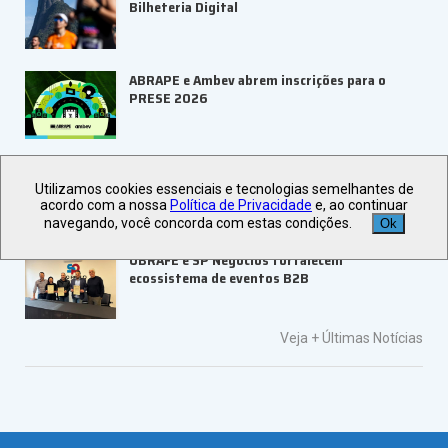
Bilheteria Digital
ABRAPE e Ambev abrem inscrições para o
PRESE 2026
ALAGEV aponta tendências para viagens
corporativas em 2027
Utilizamos cookies essenciais e tecnologias semelhantes de
acordo com a nossa
Política de Privacidade
e, ao continuar
navegando, você concorda com estas condições.
Ok
UBRAFE e SP Negócios fortalecem
ecossistema de eventos B2B
Veja +
Últimas Notícias