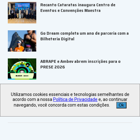
Recanto Cataratas inaugura Centro de
Eventos e Convenções Maestra
Go Dream completa um ano de parceria com a
Bilheteria Digital
ABRAPE e Ambev abrem inscrições para o
PRESE 2026
ALAGEV aponta tendências para viagens
corporativas em 2027
Utilizamos cookies essenciais e tecnologias semelhantes de
acordo com a nossa
Política de Privacidade
e, ao continuar
navegando, você concorda com estas condições.
Ok
Veja +
Últimas Notícias