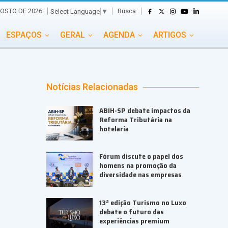
Busca
GOSTO DE 2026
Select Language
▼
ESPAÇOS
GERAL
AGENDA
ARTIGOS
GASTRONOMIA
GRUPO CONECTA EVENTOS
ADE
PORTAL EVENTOS TV
TRANSPORTES
Notícias Relacionadas
TURISMO
VAI E VEM
ABIH-SP debate impactos da
Reforma Tributária na
hotelaria
Fórum discute o papel dos
homens na promoção da
diversidade nas empresas
13ª edição Turismo no Luxo
debate o futuro das
experiências premium