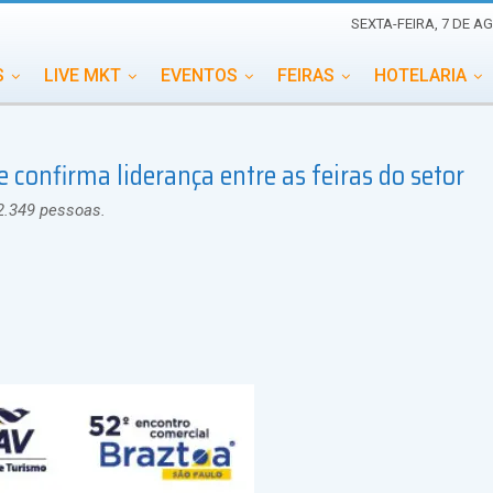
SEXTA-FEIRA, 7 DE A
S
LIVE MKT
EVENTOS
FEIRAS
HOTELARIA
EDUCAÇÃO
ESG
ESPECIAIS
EVENTOS MEGA
 confirma liderança entre as feiras do setor
TERNACIONAL
MEMORIAL DE EVENTOS
PERSONALID
2.349 pessoas.