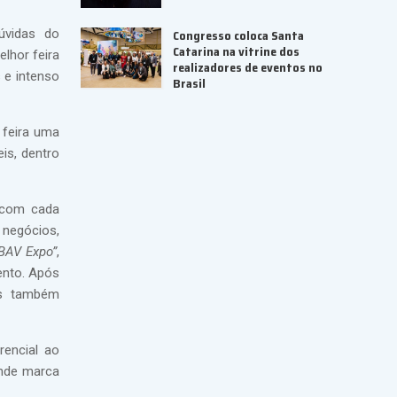
Congresso coloca Santa
úvidas do
Catarina na vitrine dos
lhor feira
realizadores de eventos no
 e intenso
Brasil
 feira uma
is, dentro
o com cada
 negócios,
BAV Expo”
,
ento. Após
os também
rencial ao
ande marca