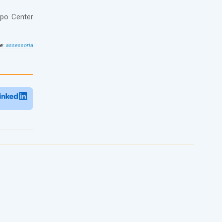
xpo Center
te
:
assessoria