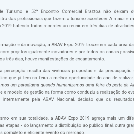
de Turismo e 52º Encontro Comercial Braztoa não deixam d
ro dos profissionais que fazem o turismo acontecer. A maior e me
 2019 batendo todos recordes ao reunir em três dias de atividades
rmação e da inovação, a ABAV Expo 2019 trouxe em cada área da
com projetos igualmente inovadores e por todos os canais possíve
os três dias, houve manifestações de encantamento.
sa percepção resulta das vivências propostas e da preocupaçã
ico que já tem na feira a melhor oportunidade do ano de realizar
amos um paradigma quando humanizamos uma feira do porte da A
dade e modelo de gestão na forma como conduziu a realização do ev
ada internamente pela ABAV Nacional, decisão que os resultad
 turismo em sua totalidade, a ABAV Expo 2019 agrega mais um dife
s etapas - do lançamento à distribuição ao público final, outra gr
is completo e eficiente evento do mercado.