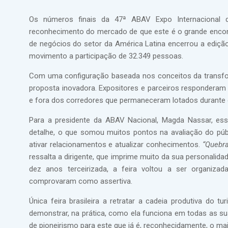
Os números finais da 47ª ABAV Expo Internacional 
reconhecimento do mercado de que este é o grande encont
de negócios do setor da América Latina encerrou a edição
movimento a participação de 32.349 pessoas.
Com uma configuração baseada nos conceitos da transfo
proposta inovadora. Expositores e parceiros responderam 
e fora dos corredores que permaneceram lotados durante 
Para a presidente da ABAV Nacional, Magda Nassar, es
detalhe, o que somou muitos pontos na avaliação do públ
ativar relacionamentos e atualizar conhecimentos.
“Quebr
ressalta a dirigente, que imprime muito da sua personali
dez anos terceirizada, a feira voltou a ser organiz
comprovaram como assertiva.
Única feira brasileira a retratar a cadeia produtiva do
demonstrar, na prática, como ela funciona em todas as sua
de pioneirismo para este que já é, reconhecidamente, o ma