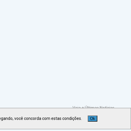
Veja +
Últimas Notícias
egando, você concorda com estas condições.
Ok