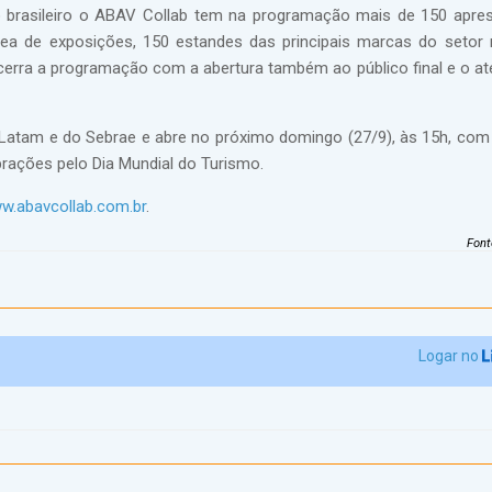
mo brasileiro o ABAV Collab tem na programação mais de 150 apre
a área de exposições, 150 estandes das principais marcas do setor 
encerra a programação com a abertura também ao público final e o a
Latam e do Sebrae e abre no próximo domingo (27/9), às 15h, com
brações pelo Dia Mundial do Turismo.
.abavcollab.com.br
.
Font
Logar no