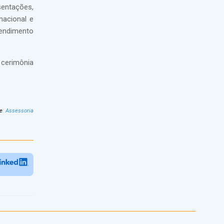
sentações,
nacional e
tendimento
 cerimônia
e
:
Assessoria