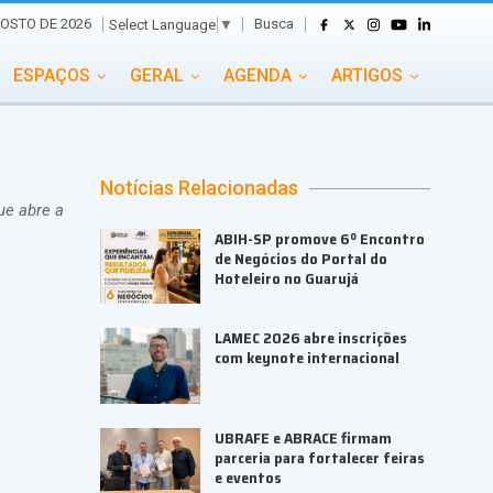
Busca
GOSTO DE 2026
Select Language
▼
ESPAÇOS
GERAL
AGENDA
ARTIGOS
GASTRONOMIA
GRUPO CONECTA EVENTOS
ADE
PORTAL EVENTOS TV
TRANSPORTES
Notícias Relacionadas
ue abre a
TURISMO
VAI E VEM
ABIH-SP promove 6º Encontro
de Negócios do Portal do
Hoteleiro no Guarujá
LAMEC 2026 abre inscrições
com keynote internacional
UBRAFE e ABRACE firmam
parceria para fortalecer feiras
e eventos