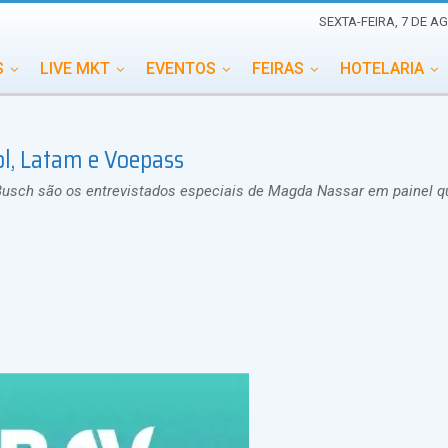
SEXTA-FEIRA, 7 DE A
S
LIVE MKT
EVENTOS
FEIRAS
HOTELARIA
EDUCAÇÃO
ESG
ESPECIAIS
EVENTOS MEGA
ol, Latam e Voepass
TERNACIONAL
MEMORIAL DE EVENTOS
PERSONALID
Busch são os entrevistados especiais de Magda Nassar em painel q