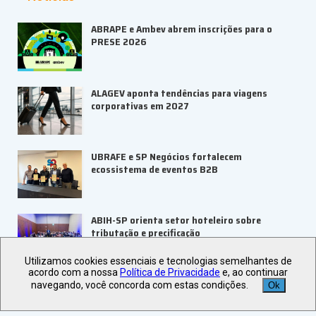
ABRAPE e Ambev abrem inscrições para o
PRESE 2026
ALAGEV aponta tendências para viagens
corporativas em 2027
UBRAFE e SP Negócios fortalecem
ecossistema de eventos B2B
ABIH-SP orienta setor hoteleiro sobre
tributação e precificação
Utilizamos cookies essenciais e tecnologias semelhantes de
acordo com a nossa
Política de Privacidade
e, ao continuar
Veja +
Últimas Notícias
navegando, você concorda com estas condições.
Ok