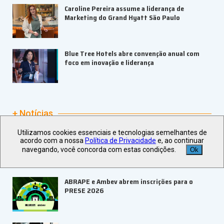
Caroline Pereira assume a liderança de
Marketing do Grand Hyatt São Paulo
Blue Tree Hotels abre convenção anual com
foco em inovação e liderança
+ Notícias
Utilizamos cookies essenciais e tecnologias semelhantes de
Go Dream completa um ano de parceria com a
acordo com a nossa
Política de Privacidade
e, ao continuar
Bilheteria Digital
navegando, você concorda com estas condições.
Ok
ABRAPE e Ambev abrem inscrições para o
PRESE 2026