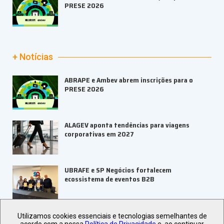
PRESE 2026
+ Notícias
ABRAPE e Ambev abrem inscrições para o
PRESE 2026
ALAGEV aponta tendências para viagens
corporativas em 2027
UBRAFE e SP Negócios fortalecem
ecossistema de eventos B2B
ABIH-SP orienta setor hoteleiro sobre
Utilizamos cookies essenciais e tecnologias semelhantes de