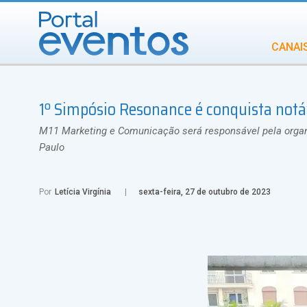
CANAI
Diversidade
1º Simpósio Resonance é conquista notá
INCENTIVOS
IN
M11 Marketing e Comunicação será responsável pela orga
Paulo
Por
Letícia Virgínia
sexta-feira, 27 de outubro de 2023