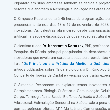
Pignataro em suas empresas também se dedica a projeto
setores que abordam a tecnologia e inovação nas áreas de 
O Simpósio Resonance terá 45 horas de programação, será
presencialmente nos dias 18 e 19 de novembro de 2023, 
inovadoras. As palestras abrangerão desde comunicação 
artificial na saúde e dispositivos de observação estrutural 
O cientista russo
Dr. Konstantin Korotkov
, PhD, professor
Pesquisa da Rússia, principal pesquisador da descoberta
inovadoras que revelaram características surpreendentes 
livro "
Os Princípios e a Prática da Medicina Quântica 
artigos publicados sobre física e biologia, o Dr. Korotkov
Concerto de Tigelas de Cristal e vivências que trarão exper
O Simpósio Resonance irá explorar temas inovadores com
Complementares; Biologia Quântica e Comunicação Celular
Corpo; Termografia na Saúde; Biofísica Aplicada à Saúde; Bi
Vibracional; Estimulação Sensorial na Saúde, vale a pena 
com as agências oficiais: M11 Marketing e Comunicação, or