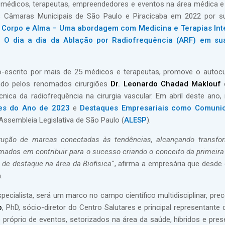
médicos, terapeutas, empreendedores e eventos na área médica e
 Câmaras Municipais de São Paulo e Piracicaba em 2022 por su
 Corpo e Alma – Uma abordagem com Medicina e Terapias Inte
 O dia a dia da Ablação por Radiofrequência (ARF) em s
-escrito por mais de 25 médicos e terapeutas, promove o autoc
zado pelos renomados cirurgiões
Dr. Leonardo Chadad Maklouf
nica da radiofrequência na cirurgia vascular. Em abril deste ano,
es do Ano de 2023
e
Destaques Empresariais como Comuni
Assembleia Legislativa de São Paulo (
ALESP
).
rução de marcas conectadas às tendências, alcançando transfo
smados em contribuir para o sucesso criando o conceito da primeira
 de destaque na área da Biofisica
", afirma a empresária que desde 
.
ecialista, será um marco no campo científico multidisciplinar, prec
o
, PhD, sócio-diretor do Centro Salutares e principal representante
próprio de eventos, setorizados na área da saúde, híbridos e presen