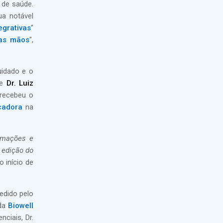
 de saúde.
a notável
grativas
"
uas mãos
",
uidado e o
e
Dr. Luiz
 recebeu o
cadora
na
rmações e
 edição do
o início de
edido pelo
 da
Biowell
ciais, Dr.