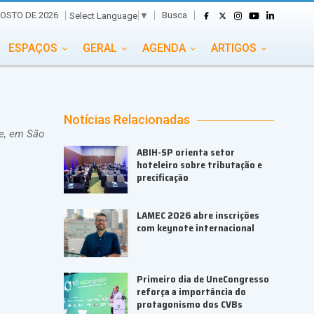
Busca
OSTO DE 2026
Select Language
▼
ESPAÇOS
GERAL
AGENDA
ARTIGOS
GASTRONOMIA
GRUPO CONECTA EVENTOS
ADE
PORTAL EVENTOS TV
TRANSPORTES
Notícias Relacionadas
e, em São
TURISMO
VAI E VEM
ABIH-SP orienta setor
hoteleiro sobre tributação e
precificação
LAMEC 2026 abre inscrições
com keynote internacional
Primeiro dia de UneCongresso
reforça a importância do
protagonismo dos CVBs