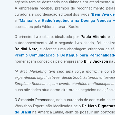
agência tem se destacado nos últimos em atendimento a 
A empresária recebeu prêmios de reconhecimento pelas
curadoria e coordenação editorial dos livros "
Bem Viva de
e "
Manual de Radiofrequência na Doença Venosa –
publicados pela Editora Literare Books.
O primeiro livro citado, idealizado por
Paula Aliende
e co
autoconhecimento. Já o segundo livro citado, foi ideali
Baldini Neto
, e oferece uma abordagem criteriosa da téc
Prêmio Comunicação e Destaque para Personalidad
homenagem concedida pelo empresário
Billy Jackson
na 
"
A M11 Marketing tem sido uma força motriz na const
experiências significativas, desde 2004. Estamos entusia
Simpósio Resonance, um evento científico multidisciplinar
suas atividades atua como diretora de negócios na agência
O Simpósio Resonance,
sob a curadoria de conteúdo da esp
Workshop Expert, são idealizados pelo
Dr. Neto Pignatar
do Brasil
na América Latina, além de possuir um portfólio 