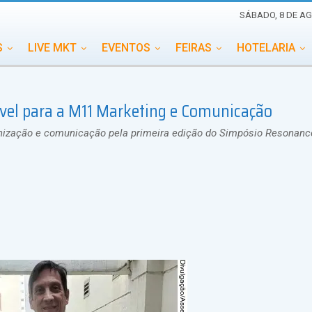
SÁBADO, 8 DE AG
S
LIVE MKT
EVENTOS
FEIRAS
HOTELARIA
EDUCAÇÃO
ESG
ESPECIAIS
EVENTOS MEGA
vel para a M11 Marketing e Comunicação
TERNACIONAL
MEMORIAL DE EVENTOS
PERSONALID
nização e comunicação pela primeira edição do Simpósio Resonanc