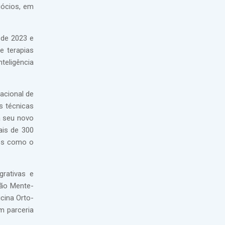
gócios, em
 de 2023 e
e terapias
teligência
acional de
s técnicas
á seu novo
ais de 300
ntos como o
grativas e
ção Mente-
icina Orto-
m parceria