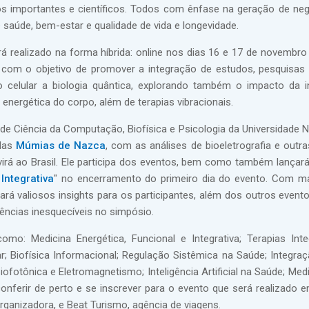
s importantes e científicos. Todos com ênfase na geração de ne
saúde, bem-estar e qualidade de vida e longevidade.
 realizado na forma híbrida: online nos dias 16 e 17 de novembro
com o objetivo de promover a integração de estudos, pesquisas 
celular a biologia quântica, explorando também o impacto da in
e energética do corpo, além de terapias vibracionais.
 de Ciência da Computação, Biofísica e Psicologia da Universidade N
 das
Múmias de Nazca
, com as análises de bioeletrografia e outra
virá ao Brasil. Ele participa dos eventos, bem como também lançar
Integrativa
" no encerramento do primeiro dia do evento. Com m
 trará valiosos insights para os participantes, além dos outros eve
iências inesquecíveis no simpósio.
o: Medicina Energética, Funcional e Integrativa; Terapias Inte
; Biofísica Informacional; Regulação Sistêmica na Saúde; Integra
ofotônica e Eletromagnetismo; Inteligência Artificial na Saúde; Med
conferir de perto e se inscrever para o evento que será realizado e
ganizadora, e Beat Turismo, agência de viagens.