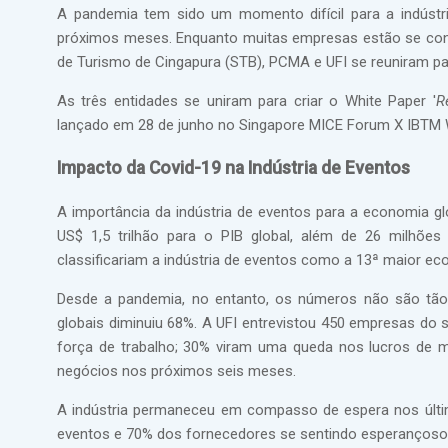
A pandemia tem sido um momento difícil para a indústr
próximos meses. Enquanto muitas empresas estão se con
de Turismo de Cingapura (STB), PCMA e UFI se reuniram pa
As três entidades se uniram para criar o White Paper '
R
lançado em 28 de junho no Singapore MICE Forum X IBTM 
Impacto da Covid-19 na Indústria de Eventos
A importância da indústria de eventos para a economia g
US$ 1,5 trilhão para o PIB global, além de 26 milhõ
classificariam a indústria de eventos como a 13ª maior e
Desde a pandemia, no entanto, os números não são tão
globais diminuiu 68%. A UFI entrevistou 450 empresas do 
força de trabalho; 30% viram uma queda nos lucros de 
negócios nos próximos seis meses.
A indústria permaneceu em compasso de espera nos úl
eventos e 70% dos fornecedores se sentindo esperanço