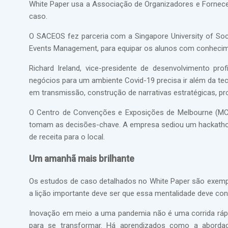
White Paper usa a Associação de Organizadores e Forne
caso.
O SACEOS fez parceria com a Singapore University of So
Events Management, para equipar os alunos com conhecim
Richard Ireland, vice-presidente de desenvolvimento pro
negócios para um ambiente Covid-19 precisa ir além da tec
em transmissão, construção de narrativas estratégicas, p
O Centro de Convenções e Exposições de Melbourne (MCE
tomam as decisões-chave. A empresa sediou um hackathon p
de receita para o local.
Um amanhã mais brilhante
Os estudos de caso detalhados no White Paper são exemp
a lição importante deve ser que essa mentalidade deve con
Inovação em meio a uma pandemia não é uma corrida rápi
para se transformar. Há aprendizados como a abordage