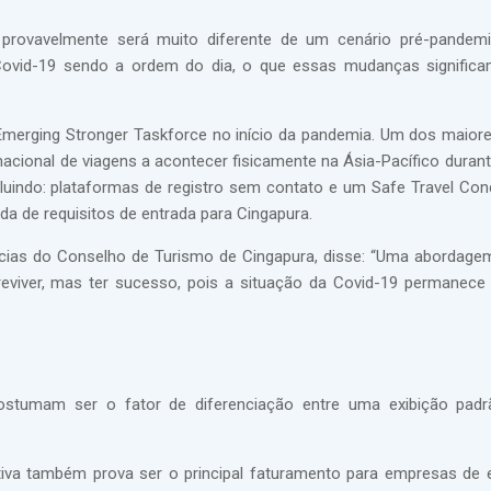
es provavelmente será muito diferente de um cenário pré-pande
 Covid-19 sendo a ordem do dia, o que essas mudanças signific
Emerging Stronger Taskforce no início da pandemia. Um dos maior
ternacional de viagens a acontecer fisicamente na Ásia-Pacífico duran
luindo: plataformas de registro sem contato e um Safe Travel Con
ada de requisitos de entrada para Cingapura.
ncias do Conselho de Turismo de Cingapura, disse: “Uma abordage
eviver, mas ter sucesso, pois a situação da Covid-19 permanece
costumam ser o fator de diferenciação entre uma exibição pad
tiva também prova ser o principal faturamento para empresas de 