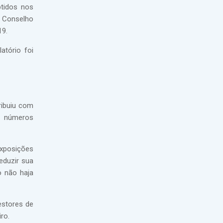
btidos nos
o Conselho
19.
latório foi
ribuiu com
s números
exposições
eduzir sua
o não haja
stores de
ro.