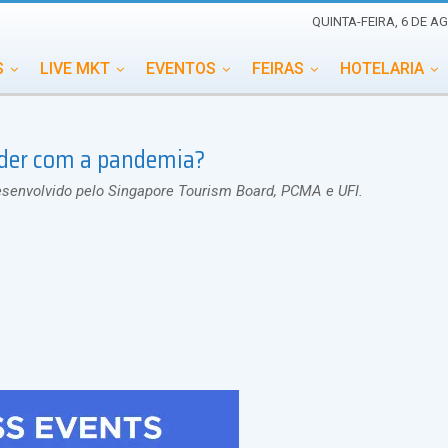
QUINTA-FEIRA, 6 DE A
S
LIVE MKT
EVENTOS
FEIRAS
HOTELARIA
EDUCAÇÃO
ESG
ESPECIAIS
EVENTOS MEGA
nder com a pandemia?
TERNACIONAL
MEMORIAL DE EVENTOS
PERSONALID
desenvolvido pelo Singapore Tourism Board, PCMA e UFI.