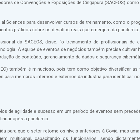
cedores de Convenções e Exposições de Cingapura (SACEOS) como
cial Sciences para desenvolver cursos de treinamento, como o pr
entos práticos sobre os desafios reais que emergem da pandemia.
fissional da SACEOS, disse: “o treinamento de profissionais de 
nologia. A equipe de eventos de negócios também precisa cultivar h
rodução de conteúdo, gerenciamento de dados e segurança cibernéti
C) também é minucioso, pois tem como objetivo diversificar as
ara membros internos e externos da indústria para identificar no
los de agilidade e sucesso em um período de eventos sem preced
tinuar após a pandemia.
da para que o setor retome os níveis anteriores à Covid, mas um
m multicanal, capacitando os funcionários, sendo digitalment