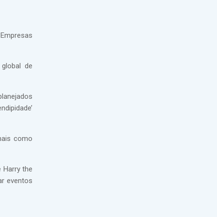
. Empresas
global de
planejados
ndipidade’
 mais como
 Harry the
ar eventos