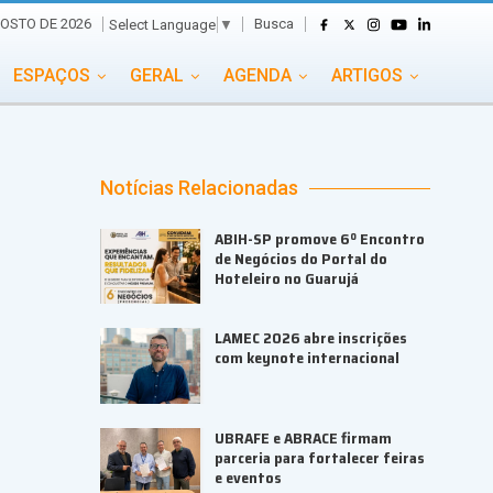
Busca
GOSTO DE 2026
Select Language
▼
ESPAÇOS
GERAL
AGENDA
ARTIGOS
GASTRONOMIA
GRUPO CONECTA EVENTOS
ADE
PORTAL EVENTOS TV
TRANSPORTES
Notícias Relacionadas
TURISMO
VAI E VEM
ABIH-SP promove 6º Encontro
de Negócios do Portal do
Hoteleiro no Guarujá
LAMEC 2026 abre inscrições
com keynote internacional
UBRAFE e ABRACE firmam
parceria para fortalecer feiras
e eventos