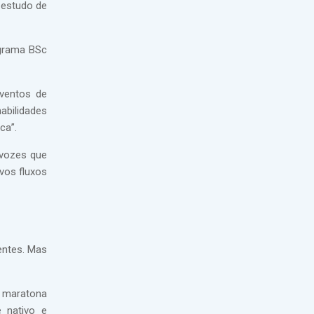
 estudo de
ograma BSc
eventos de
abilidades
ca”.
 vozes que
vos fluxos
entes. Mas
a maratona
e nativo e