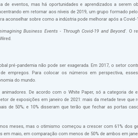
ia de eventos, mas há oportunidades e aprendizados a serem o
centrando em retornar aos níveis de 2019, um grupo formado pel
ra aconselhar sobre como a indústria pode melhorar após a Covid-
eimagining Business Events - Through Covid-19 and Beyon
d'. O re
Wired.
lobal pré-pandemia não pode ser exagerada. Em 2017, o setor cont
es de empregos. Para colocar os números em perspectiva, esse
conomia do mundo.
 animadores. De acordo com o White Paper, só a categoria de 
setor de exposições em janeiro de 2021: mais da metade teve que r
mais de 50%; e 10% disseram que terão que fechar as portas cas
timos meses, mas o otimismo começou a crescer com 61% dos ge
sos em maio, em comparação com menos de 50% de ambos em janei