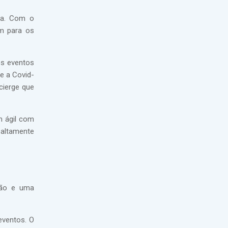
mia. Com o
am para os
es eventos
te a Covid-
cierge que
m ágil com
 altamente
rão e uma
eventos. O