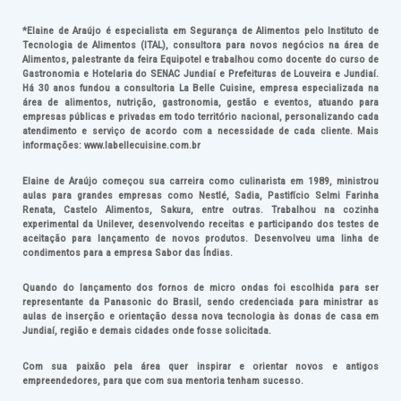
*Elaine de Araújo é especialista em Segurança de Alimentos pelo Instituto de
Tecnologia de Alimentos (ITAL), consultora para novos negócios na área de
Alimentos, palestrante da feira Equipotel e trabalhou como docente do curso de
Gastronomia e Hotelaria do SENAC Jundiaí e Prefeituras de Louveira e Jundiaí.
Há 30 anos fundou a consultoria La Belle Cuisine, empresa especializada na
área de alimentos, nutrição, gastronomia, gestão e eventos, atuando para
empresas públicas e privadas em todo território nacional, personalizando cada
atendimento e serviço de acordo com a necessidade de cada cliente. Mais
informações: www.labellecuisine.com.br
Elaine de Araújo começou sua carreira como culinarista em 1989, ministrou
aulas para grandes empresas como Nestlé, Sadia, Pastifício Selmi Farinha
Renata, Castelo Alimentos, Sakura, entre outras. Trabalhou na cozinha
experimental da Unilever, desenvolvendo receitas e participando dos testes de
aceitação para lançamento de novos produtos. Desenvolveu uma linha de
condimentos para a empresa Sabor das Índias.
Quando do lançamento dos fornos de micro ondas foi escolhida para ser
representante da Panasonic do Brasil, sendo credenciada para ministrar as
aulas de inserção e orientação dessa nova tecnologia às donas de casa em
Jundiaí, região e demais cidades onde fosse solicitada.
Com sua paixão pela área quer inspirar e orientar novos e antigos
empreendedores, para que com sua mentoria tenham sucesso.